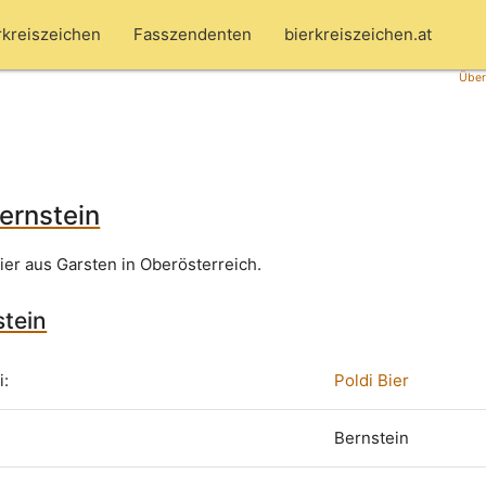
rkreiszeichen
Fasszendenten
bierkreiszeichen.at
Über
Bernstein
ier aus Garsten in Oberösterreich.
stein
i:
Poldi Bier
Bernstein