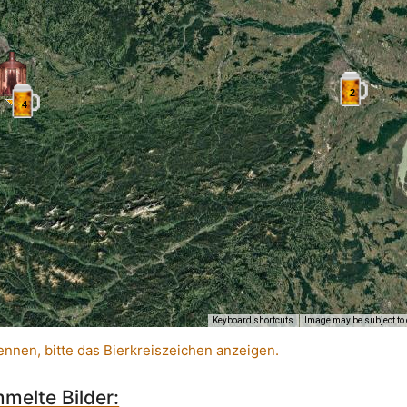
2
4
Keyboard shortcuts
Image may be subject to 
ennen, bitte das Bierkreiszeichen anzeigen.
melte Bilder: