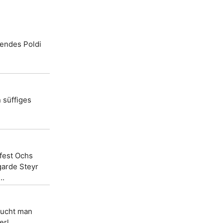
gendes Poldi
n süffiges
fest Ochs
garde Steyr
..
raucht man
l ...