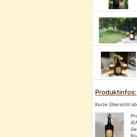
Produktinfos:
Kurze Übersicht üb
Pr
(E
Ge
Bü