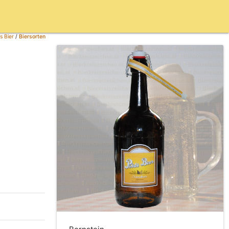
s Bier
/
Biersorten