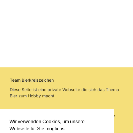
Team Bierkreiszeichen
Diese Seite ist eine private Webseite die sich das Thema
Bier zum Hobby macht.
Sie befinden sich auf https://www.bierkreiszeichen.at/
Wir verwenden Cookies, um unsere
im Pfad:
Übers Bier
/
Biersorten
Webseite für Sie möglichst