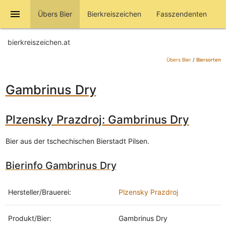
menu
Übers Bier
Bierkreiszeichen
Fasszendenten
bierkreiszeichen.at
Übers Bier
/
Biersorten
Gambrinus Dry
Plzensky Prazdroj: Gambrinus Dry
Bier aus der tschechischen Bierstadt Pilsen.
Bierinfo Gambrinus Dry
Hersteller/Brauerei:
Plzensky Prazdroj
Produkt/Bier:
Gambrinus Dry