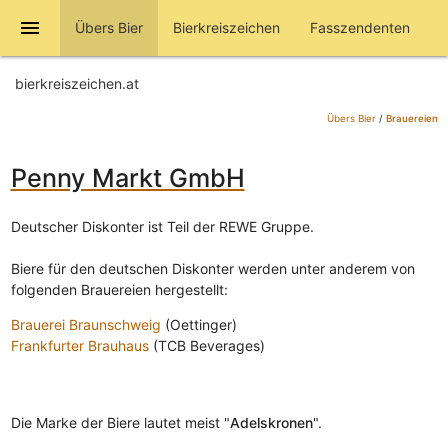
menu
Übers Bier
Bierkreiszeichen
Fasszendenten
bierkreiszeichen.at
Übers Bier
/
Brauereien
Penny Markt GmbH
Deutscher Diskonter ist Teil der REWE Gruppe.
Biere für den deutschen Diskonter werden unter anderem von
folgenden Brauereien hergestellt:
Brauerei Braunschweig
(Oettinger)
Frankfurter Brauhaus
(TCB Beverages)
Die Marke der Biere lautet meist "
Adelskronen
".