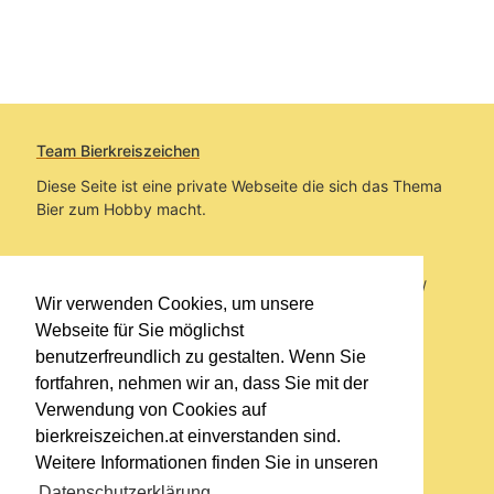
Team Bierkreiszeichen
Diese Seite ist eine private Webseite die sich das Thema
Bier zum Hobby macht.
Sie befinden sich auf https://www.bierkreiszeichen.at/
Wir verwenden Cookies, um unsere
im Pfad:
Übers Bier
/
Brauereien
Webseite für Sie möglichst
benutzerfreundlich zu gestalten. Wenn Sie
Erstellt: 2014-03-20
fortfahren, nehmen wir an, dass Sie mit der
Verwendung von Cookies auf
Links
bierkreiszeichen.at einverstanden sind.
Kontakt
Weitere Informationen finden Sie in unseren
Impressum
Datenschutzerklärung
.