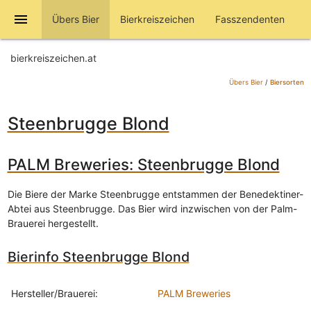
menu
Übers Bier
Bierkreiszeichen
Fasszendenten
bierkreiszeichen.at
Übers Bier
/
Biersorten
Steenbrugge Blond
PALM Breweries: Steenbrugge Blond
Die Biere der Marke Steenbrugge entstammen der Benedektiner-
Abtei aus Steenbrugge. Das Bier wird inzwischen von der Palm-
Brauerei hergestellt.
Bierinfo Steenbrugge Blond
Hersteller/Brauerei:
PALM Breweries