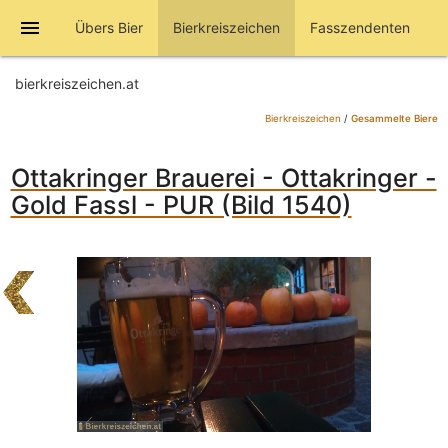
menu
Übers Bier
Bierkreiszeichen
Fasszendenten
bierkreiszeichen.at
Bierkreiszeichen
/
Gesammelte Biere
Ottakringer Brauerei - Ottakringer -
Gold Fassl - PUR (Bild 1540)