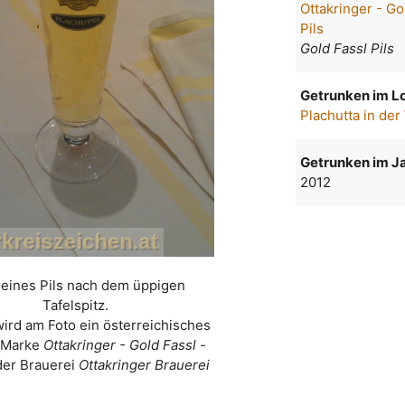
Ottakringer - Go
Pils
Gold Fassl Pils
Getrunken im Lo
Plachutta in der
Getrunken im Ja
2012
leines Pils nach dem üppigen
Tafelspitz.
wird am Foto ein österreichisches
r Marke
Ottakringer - Gold Fassl -
der Brauerei
Ottakringer Brauerei