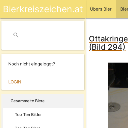
Bierkreiszeichen.at
Übers Bier
Bie
search
close
Ottakringer
(Bild 294)
Noch nicht eingeloggt?
LOGIN
Gesammelte Biere
Top Ten Bilder