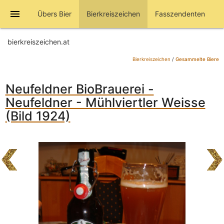
menu
Übers Bier
Bierkreiszeichen
Fasszendenten
bierkreiszeichen.at
Bierkreiszeichen
/
Gesammelte Biere
Neufeldner BioBrauerei -
Neufeldner - Mühlviertler Weisse
(Bild 1924)