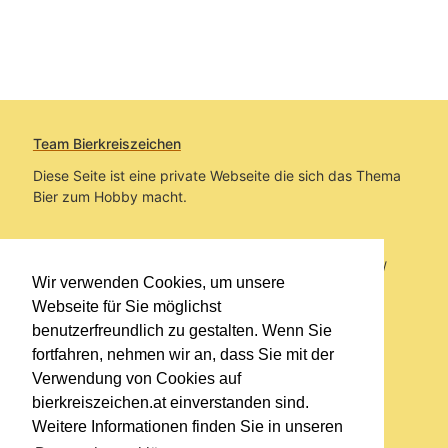
Team Bierkreiszeichen
Diese Seite ist eine private Webseite die sich das Thema
Bier zum Hobby macht.
Sie befinden sich auf https://www.bierkreiszeichen.at/
Wir verwenden Cookies, um unsere
im Pfad:
Bierkreiszeichen
/
Gesammelte Biere
Webseite für Sie möglichst
benutzerfreundlich zu gestalten. Wenn Sie
Erstellt: 2026-08-07
fortfahren, nehmen wir an, dass Sie mit der
Verwendung von Cookies auf
Links
bierkreiszeichen.at einverstanden sind.
Kontakt
Weitere Informationen finden Sie in unseren
Impressum