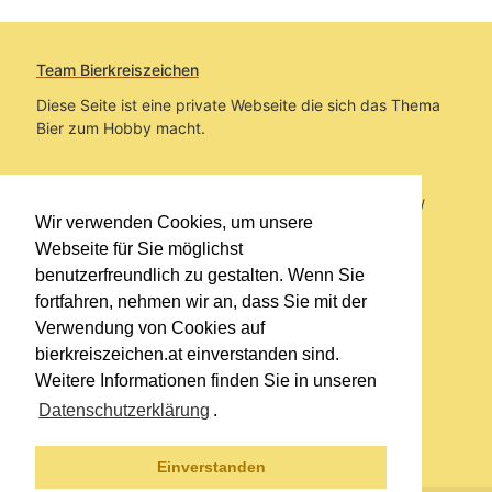
Team Bierkreiszeichen
Diese Seite ist eine private Webseite die sich das Thema
Bier zum Hobby macht.
Sie befinden sich auf https://www.bierkreiszeichen.at/
Wir verwenden Cookies, um unsere
im Pfad:
Bierkreiszeichen
/
Gesammelte Biere
Webseite für Sie möglichst
benutzerfreundlich zu gestalten. Wenn Sie
Erstellt: 2026-08-06
fortfahren, nehmen wir an, dass Sie mit der
Verwendung von Cookies auf
Links
bierkreiszeichen.at einverstanden sind.
Kontakt
Weitere Informationen finden Sie in unseren
Impressum
Datenschutzerklärung
.
Datenschutzerklärung
Sitemap
Einverstanden