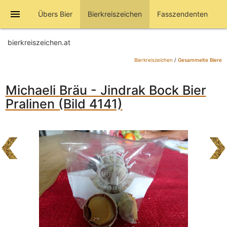
menu
Übers Bier
Bierkreiszeichen
Fasszendenten
bierkreiszeichen.at
Bierkreiszeichen
/
Gesammelte Biere
Michaeli Bräu - Jindrak Bock Bier
Pralinen (Bild 4141)