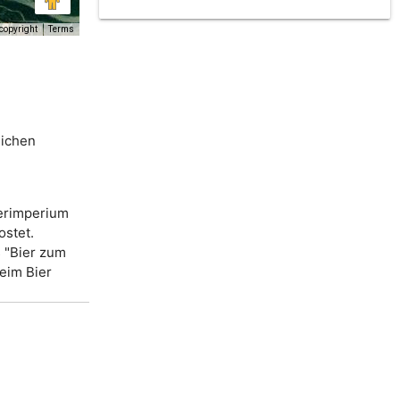
copyright
Terms
eichen
erimperium
ostet.
 "Bier zum
beim Bier