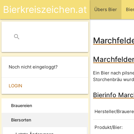
Bierkreiszeichen.at
Übers Bier
Bie
search
close
Marchfelde
Marchfelder
Noch nicht eingeloggt?
Ein Bier nach pils
Storchenbräu wurde
LOGIN
Bierinfo Marc
Brauereien
Hersteller/Brauere
Biersorten
Produkt/Bier: