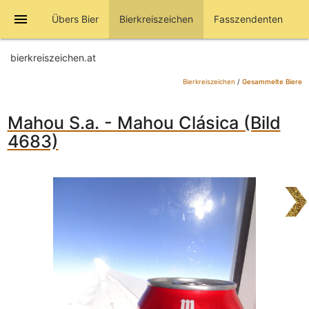
menu
Übers Bier
Bierkreiszeichen
Fasszendenten
bierkreiszeichen.at
Bierkreiszeichen
/
Gesammelte Biere
Mahou S.a. - Mahou Clásica (Bild
4683)