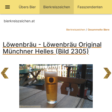
menu
Übers Bier
Bierkreiszeichen
Fasszendenten
bierkreiszeichen.at
Bierkreiszeichen
/
Gesammelte Biere
Löwenbräu - Löwenbräu Original
Münchner Helles (Bild 2305)