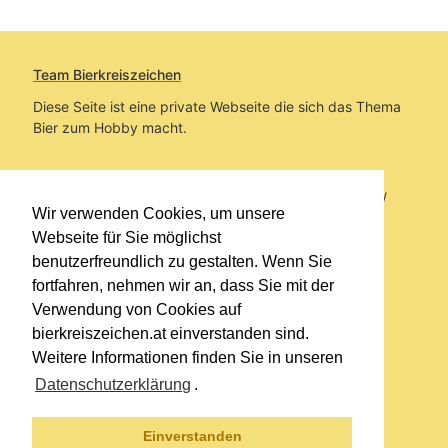
Team Bierkreiszeichen
Diese Seite ist eine private Webseite die sich das Thema
Bier zum Hobby macht.
Sie befinden sich auf https://www.bierkreiszeichen.at/
Wir verwenden Cookies, um unsere
im Pfad:
Bierkreiszeichen
/
Gesammelte Biere
Webseite für Sie möglichst
benutzerfreundlich zu gestalten. Wenn Sie
Erstellt: 2026-08-10
fortfahren, nehmen wir an, dass Sie mit der
Verwendung von Cookies auf
Links
bierkreiszeichen.at einverstanden sind.
Kontakt
Weitere Informationen finden Sie in unseren
Impressum
Datenschutzerklärung
.
Datenschutzerklärung
Sitemap
Einverstanden