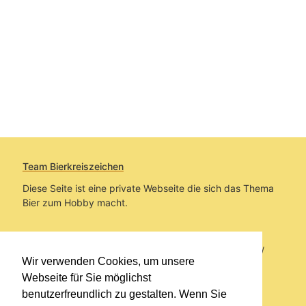
Team Bierkreiszeichen
Diese Seite ist eine private Webseite die sich das Thema
Bier zum Hobby macht.
Sie befinden sich auf https://www.bierkreiszeichen.at/
Wir verwenden Cookies, um unsere
im Pfad:
Bierkreiszeichen
/
Gesammelte Biere
Webseite für Sie möglichst
benutzerfreundlich zu gestalten. Wenn Sie
Erstellt: 2026-08-10