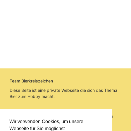
Team Bierkreiszeichen
Diese Seite ist eine private Webseite die sich das Thema
Bier zum Hobby macht.
Sie befinden sich auf https://www.bierkreiszeichen.at/
Wir verwenden Cookies, um unsere
im Pfad:
Bierkreiszeichen
/
Gesammelte Biere
Webseite für Sie möglichst