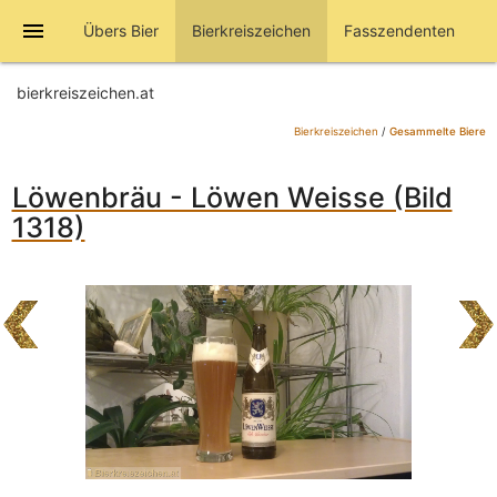
menu
Übers Bier
Bierkreiszeichen
Fasszendenten
bierkreiszeichen.at
Bierkreiszeichen
/
Gesammelte Biere
Löwenbräu - Löwen Weisse (Bild
1318)