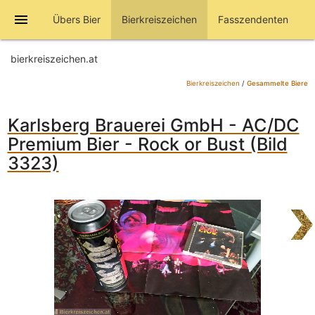
menu
Übers Bier
Bierkreiszeichen
Fasszendenten
bierkreiszeichen.at
Bierkreiszeichen
/
Gesammelte Biere
Karlsberg Brauerei GmbH - AC/DC
Premium Bier - Rock or Bust (Bild
3323)