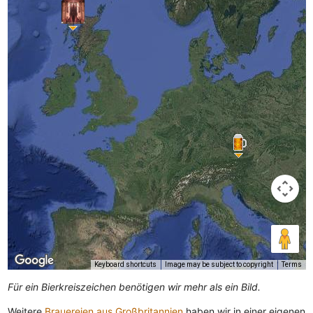
Keyboard shortcuts
Image may be subject to copyright
Terms
Für ein Bierkreiszeichen benötigen wir mehr als ein Bild.
Weitere
Brauereien aus Großbritannien
haben wir in einer eigenen