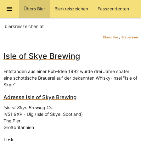
menu
Übers Bier
Bierkreiszeichen
Fasszendenten
bierkreiszeichen.at
Übers Bier
/
Brauereien
Isle of Skye Brewing
Entstanden aus einer Pub-Idee 1992 wurde drei Jahre später
eine schottische Brauerei auf der bekannten Whisky-Insel "Isle of
Skye".
Adresse
Isle of Skye Brewing
Isle of Skye Brewing Co.
IV51 9XP
-
Uig (Isle of Skye, Scotland)
The Pier
Großbritannien
Link