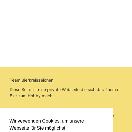
Team Bierkreiszeichen
Diese Seite ist eine private Webseite die sich das Thema
Bier zum Hobby macht.
Sie befinden sich auf https://www.bierkreiszeichen.at/
Wir verwenden Cookies, um unsere
im Pfad:
Übers Bier
/
Brauereien
Webseite für Sie möglichst