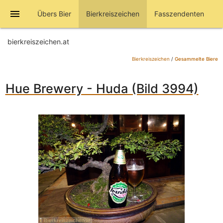
menu
Übers Bier
Bierkreiszeichen
Fasszendenten
bierkreiszeichen.at
Bierkreiszeichen
/
Gesammelte Biere
Hue Brewery - Huda (Bild 3994)