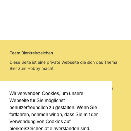
Team Bierkreiszeichen
Diese Seite ist eine private Webseite die sich das Thema
Bier zum Hobby macht.
Sie befinden sich auf https://www.bierkreiszeichen.at/
Wir verwenden Cookies, um unsere
im Pfad:
Übers Bier
/
Biersorten
Webseite für Sie möglichst
benutzerfreundlich zu gestalten. Wenn Sie
Erstellt: 2019-03-14
fortfahren, nehmen wir an, dass Sie mit der
Verwendung von Cookies auf
Links
bierkreiszeichen.at einverstanden sind.