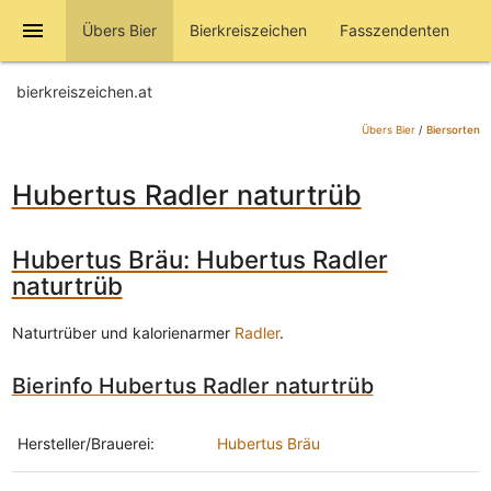
menu
Übers Bier
Bierkreiszeichen
Fasszendenten
bierkreiszeichen.at
Übers Bier
/
Biersorten
Hubertus Radler naturtrüb
Hubertus Bräu: Hubertus Radler
naturtrüb
Naturtrüber und kalorienarmer
Radler
.
Bierinfo Hubertus Radler naturtrüb
Hersteller/Brauerei:
Hubertus Bräu