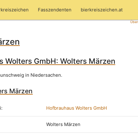
rkreiszeichen
Fasszendenten
bierkreiszeichen.at
Über
ärzen
s Wolters GmbH: Wolters Märzen
aunschweig in Niedersachen.
ters Märzen
i:
Hofbrauhaus Wolters GmbH
Wolters Märzen