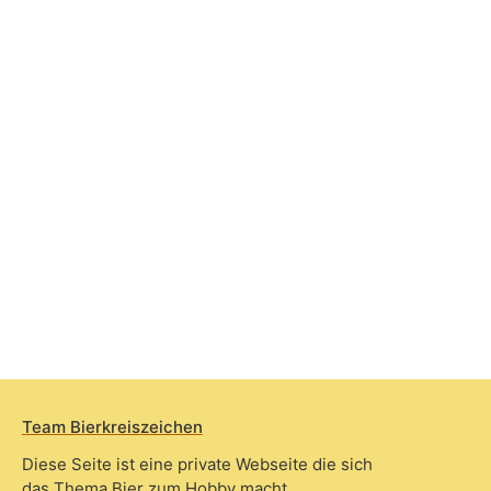
Team Bierkreiszeichen
Diese Seite ist eine private Webseite die sich
das Thema Bier zum Hobby macht.