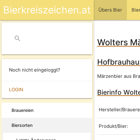
Bierkreiszeichen.at
Übers Bier
Bie
search
close
Wolters M
Hofbrauhau
Noch nicht eingeloggt?
Märzenbier aus Br
LOGIN
Bierinfo Wol
Hersteller/Brauere
Brauereien
Biersorten
Produkt/Bier: