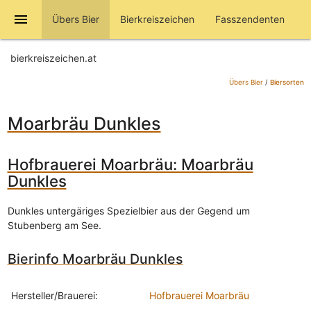
menu
Übers Bier
Bierkreiszeichen
Fasszendenten
bierkreiszeichen.at
Übers Bier
/
Biersorten
Moarbräu Dunkles
Hofbrauerei Moarbräu: Moarbräu
Dunkles
Dunkles untergäriges Spezielbier aus der Gegend um
Stubenberg am See.
Bierinfo Moarbräu Dunkles
Hersteller/Brauerei:
Hofbrauerei Moarbräu