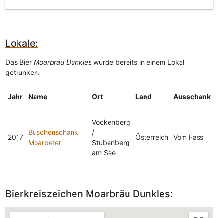
Lokale:
Das Bier
Moarbräu Dunkles
wurde bereits in einem Lokal
getrunken.
Jahr
Name
Ort
Land
Ausschank
Vockenberg
Buschenschank
/
2017
Österreich
Vom Fass
Sorry, we have no imagery here.
Sorry, we have no imagery her
Moarpeter
Stubenberg
am See
Bierkreiszeichen Moarbräu Dunkles: