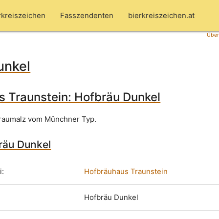
rkreiszeichen
Fasszendenten
bierkreiszeichen.at
Über
unkel
 Traunstein: Hofbräu Dunkel
Braumalz vom Münchner Typ.
räu Dunkel
i:
Hofbräuhaus Traunstein
Hofbräu Dunkel