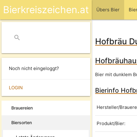
Bierkreiszeichen.at
Übers Bier
Bie
search
close
Hofbräu D
Hofbräuhaus
Noch nicht eingeloggt?
Bier mit dunklem 
LOGIN
Bierinfo Hofb
Hersteller/Brauere
Brauereien
Biersorten
Produkt/Bier: