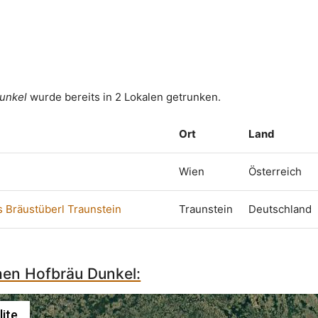
unkel
wurde bereits in 2 Lokalen getrunken.
Ort
Land
Wien
Österreich
 Bräustüberl Traunstein
Traunstein
Deutschland
hen Hofbräu Dunkel:
lite