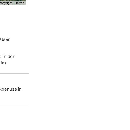
copyright
Terms
 User.
e in der
 im
nkgenuss in