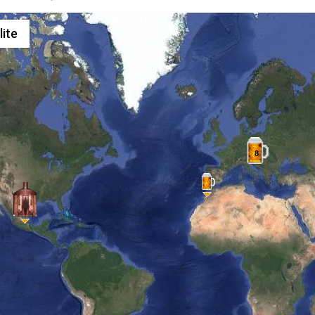
lite
8