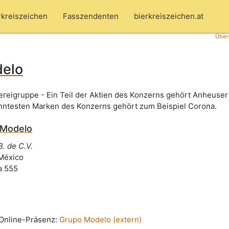
rkreiszeichen
Fasszendenten
bierkreiszeichen.at
Übers
elo
reigruppe - Ein Teil der Aktien des Konzerns gehört Anheuse
nntesten Marken des Konzerns gehört zum Beispiel Corona.
 Modelo
. de C.V.
México
a 555
n Online-Präsenz:
Grupo Modelo (extern)