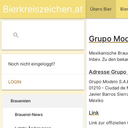
Bierkreiszeichen.at
Übers Bier
Bie
search
close
Grupo Mod
Mexikanische Braue
Inbev. Zu den beka
Noch nicht eingeloggt?
Adresse
Grupo
Grupo Modelo S.A.B
LOGIN
01210
-
Ciudad de 
Javier Barros Sierr
Mexiko
Brauereien
Link
Brauerei-News
Link zur offizielle