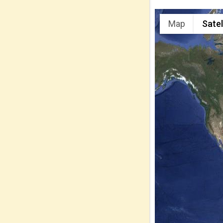
Map
Satel