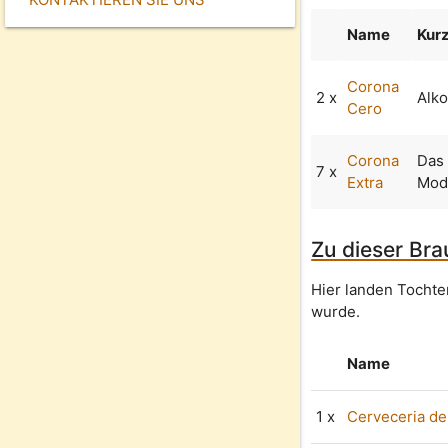
Name
Kur
Corona
2 x
Alko
Cero
Corona
Das 
7 x
Extra
Mode
Zu dieser Bra
Hier landen Tocht
wurde.
Name
1 x
Cerveceria del