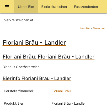
menu
Übers Bier
Bierkreiszeichen
Fasszendenten
bierkreiszeichen.at
Übers Bier
/
Biersorten
Floriani Bräu - Landler
Floriani Bräu: Floriani Bräu - Landler
Bier aus Oberösterreich.
Bierinfo Floriani Bräu - Landler
Hersteller/Brauerei:
Floriani Bräu
Produkt/Bier:
Floriani Bräu - Landler