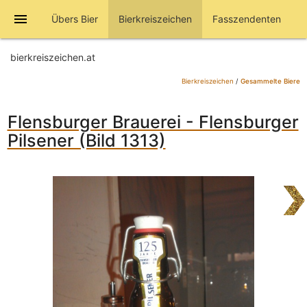
menu
Übers Bier
Bierkreiszeichen
Fasszendenten
bierkreiszeichen.at
Bierkreiszeichen
/
Gesammelte Biere
Flensburger Brauerei - Flensburger
Pilsener (Bild 1313)