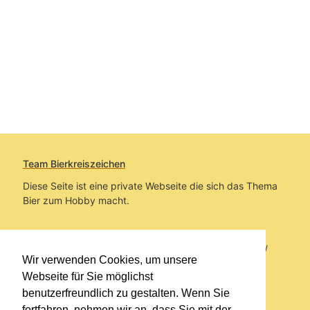
Team Bierkreiszeichen
Diese Seite ist eine private Webseite die sich das Thema
Bier zum Hobby macht.
Sie befinden sich auf https://www.bierkreiszeichen.at/
Wir verwenden Cookies, um unsere
im Pfad:
Bierkreiszeichen
/
Gesammelte Biere
Webseite für Sie möglichst
benutzerfreundlich zu gestalten. Wenn Sie
Erstellt: 2026-08-06
fortfahren, nehmen wir an, dass Sie mit der