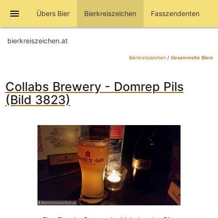
menu
Übers Bier
Bierkreiszeichen
Fasszendenten
bierkreiszeichen.at
Bierkreiszeichen
/
Gesammelte Biere
Collabs Brewery - Domrep Pils
(Bild 3823)