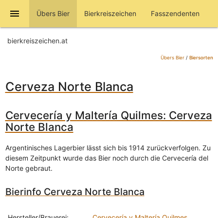
menu
Übers Bier
Bierkreiszeichen
Fasszendenten
bierkreiszeichen.at
Übers Bier
/
Biersorten
Cerveza Norte Blanca
Cervecería y Maltería Quilmes: Cerveza
Norte Blanca
Argentinisches Lagerbier lässt sich bis 1914 zurückverfolgen. Zu
diesem Zeitpunkt wurde das Bier noch durch die Cervecería del
Norte gebraut.
Bierinfo Cerveza Norte Blanca
Hersteller/Brauerei:
Cervecería y Maltería Quilmes