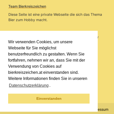
Team Bierkreiszeichen
Diese Seite ist eine private Webseite die sich das Thema
Bier zum Hobby macht.
Sie befinden sich auf https://www.bierkreiszeichen.at/
Wir verwenden Cookies, um unsere
im Pfad:
Übers Bier
/
Biersorten
Webseite für Sie möglichst
benutzerfreundlich zu gestalten. Wenn Sie
Erstellt: 2014-08-04
fortfahren, nehmen wir an, dass Sie mit der
Verwendung von Cookies auf
Links
bierkreiszeichen.at einverstanden sind.
Kontakt
Weitere Informationen finden Sie in unseren
Impressum
Datenschutzerklärung
.
Datenschutzerklärung
Sitemap
Einverstanden
© 2020 Copyright Team Bierkreiszeichen
Impressum