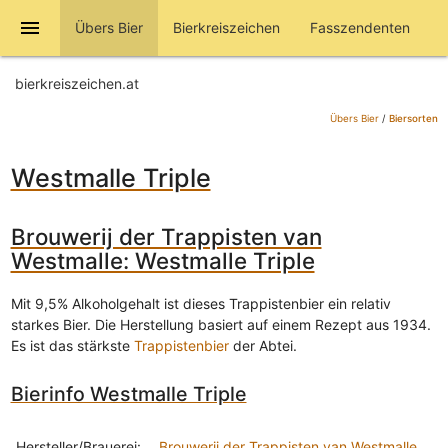
menu
Übers Bier
Bierkreiszeichen
Fasszendenten
bierkreiszeichen.at
Übers Bier
/
Biersorten
Westmalle Triple
Brouwerij der Trappisten van
Westmalle: Westmalle Triple
Mit 9,5% Alkoholgehalt ist dieses Trappistenbier ein relativ
starkes Bier. Die Herstellung basiert auf einem Rezept aus 1934.
Es ist das stärkste
Trappistenbier
der Abtei.
Bierinfo Westmalle Triple
Hersteller/Brauerei:
Brouwerij der Trappisten van Westmalle