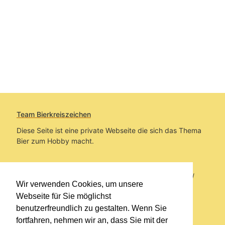
Team Bierkreiszeichen
Diese Seite ist eine private Webseite die sich das Thema
Bier zum Hobby macht.
Sie befinden sich auf https://www.bierkreiszeichen.at/
Wir verwenden Cookies, um unsere
im Pfad:
Übers Bier
/
Biersorten
Webseite für Sie möglichst
benutzerfreundlich zu gestalten. Wenn Sie
Erstellt: 2013-02-06
fortfahren, nehmen wir an, dass Sie mit der