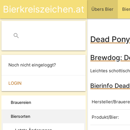
Bierkreiszeichen.at
Übers Bier
Bie
search
close
Dead Pony
Brewdog: D
Noch nicht eingeloggt?
Leichtes schottisch
LOGIN
Bierinfo Dead
Hersteller/Brauere
Brauereien
Biersorten
Produkt/Bier: