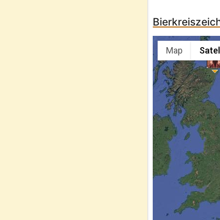
Bierkreiszeic
Map
Satel