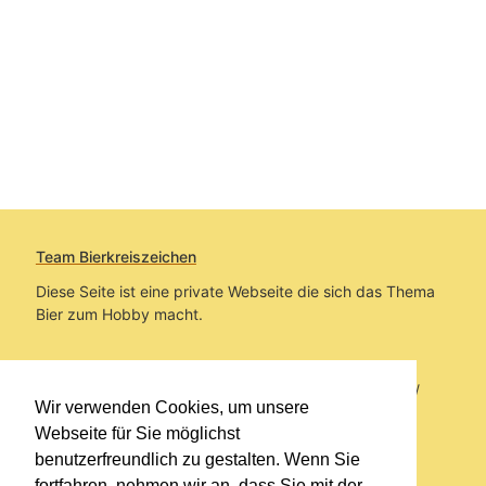
Team Bierkreiszeichen
Diese Seite ist eine private Webseite die sich das Thema
Bier zum Hobby macht.
Sie befinden sich auf https://www.bierkreiszeichen.at/
Wir verwenden Cookies, um unsere
im Pfad:
Übers Bier
/
Brauereien
Webseite für Sie möglichst
benutzerfreundlich zu gestalten. Wenn Sie
Erstellt: 2013-04-25
fortfahren, nehmen wir an, dass Sie mit der