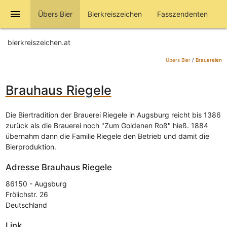
menu
Übers Bier
Bierkreiszeichen
Fasszendenten
bierkreiszeichen.at
Übers Bier
/
Brauereien
Brauhaus Riegele
Die Biertradition der Brauerei Riegele in Augsburg reicht bis 1386
zurück als die Brauerei noch "Zum Goldenen Roß" hieß. 1884
übernahm dann die Familie Riegele den Betrieb und damit die
Bierproduktion.
Adresse
Brauhaus Riegele
86150
-
Augsburg
Frölichstr. 26
Deutschland
Link