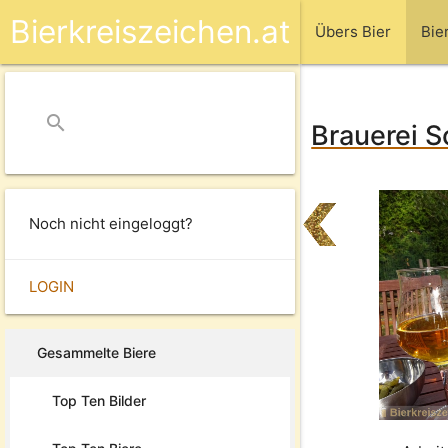
Bierkreiszeichen.at
Übers Bier
Bie
search
close
Brauerei 
Noch nicht eingeloggt?
LOGIN
Gesammelte Biere
Top Ten Bilder