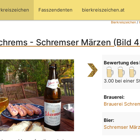
rkreiszeichen
Fasszendenten
bierkreiszeichen.at
Bierkreiszeichen
/
Schrems - Schremser Märzen (Bild 
Bewertung des 
3.00 bei einer 
Brauerei:
Brauerei Schre
Bier:
Schremser Mär