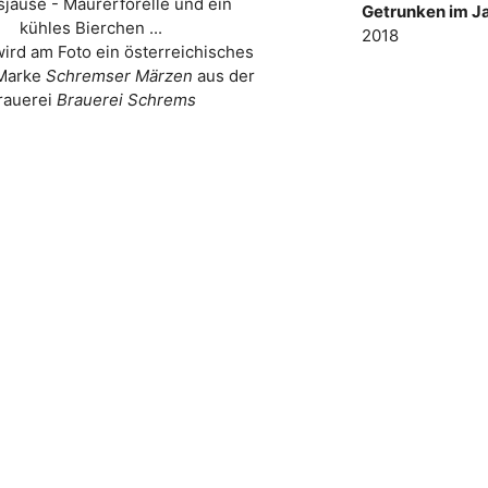
sjause - Maurerforelle und ein
Getrunken im Ja
kühles Bierchen ...
2018
wird am Foto ein österreichisches
 Marke
Schremser Märzen
aus der
rauerei
Brauerei Schrems