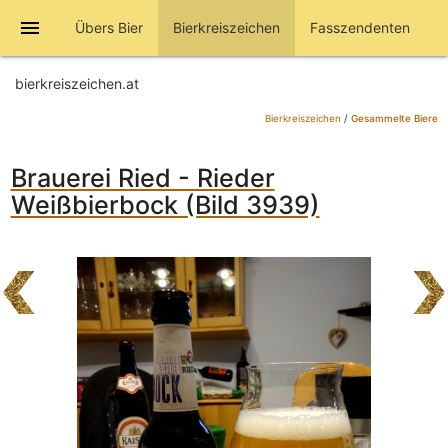
menu
Übers Bier
Bierkreiszeichen
Fasszendenten
bierkreiszeichen.at
Bierkreiszeichen
/
Gesammelte Biere
Brauerei Ried - Rieder
Weißbierbock (Bild 3939)