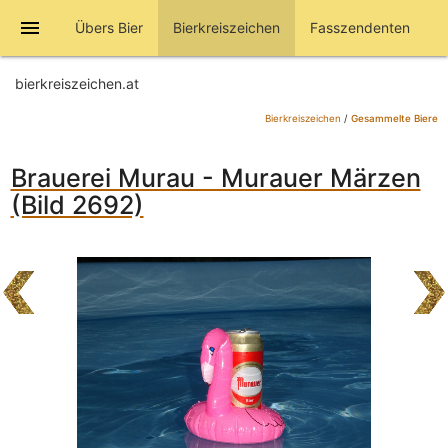
menu
Übers Bier
Bierkreiszeichen
Fasszendenten
bierkreiszeichen.at
Bierkreiszeichen
/
Gesammelte Biere
Brauerei Murau - Murauer Märzen
(Bild 2692)