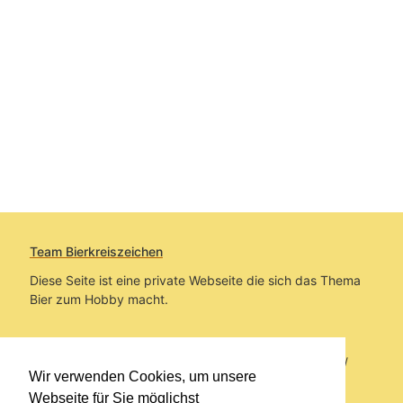
Team Bierkreiszeichen
Diese Seite ist eine private Webseite die sich das Thema
Bier zum Hobby macht.
Sie befinden sich auf https://www.bierkreiszeichen.at/
Wir verwenden Cookies, um unsere
im Pfad:
Bierkreiszeichen
/
Gesammelte Biere
Webseite für Sie möglichst