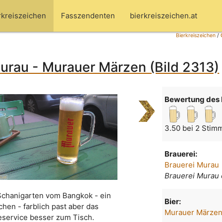
rkreiszeichen
Fasszendenten
bierkreiszeichen.at
Bierkreiszeichen
/
urau - Murauer Märzen (Bild 2313)
Bewertung des 
3.50 bei 2 Stim
Brauerei:
Brauerei Murau
Brauerei Murau
Schanigarten vom Bangkok - ein
Bier:
chen - farblich past aber das
Murauer Märze
eservice besser zum Tisch.