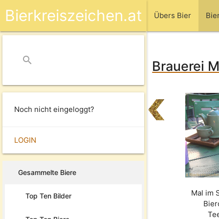
Bierkreiszeichen.at
Übers Bier
Bie
search
close
Brauerei M
Noch nicht eingeloggt?
LOGIN
Gesammelte Biere
Mal im 
Top Ten Bilder
Bier
Te