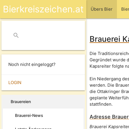
Bierkreiszeichen.at
Übers Bier
Bie
search
close
Brauerei K
Die Traditionsreich
Gegründet wurde di
Noch nicht eingeloggt?
Kapsreiter folgte 
Ein Niedergang de
LOGIN
werden. Die Braue
die Ottakringer Br
geplante Weiterfüh
Brauereien
stattfinden.
Brauerei-News
Adresse
Brauer
Brauerei Kapsreit