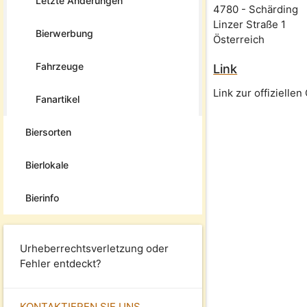
Letzte Änderungen
4780
-
Schärding
Linzer Straße 1
Bierwerbung
Österreich
Fahrzeuge
Link
Link zur offizielle
Fanartikel
Biersorten
Bierlokale
Bierinfo
Urheberrechtsverletzung oder
Fehler entdeckt?
KONTAKTIEREN SIE UNS