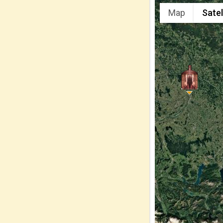
Map
Satel