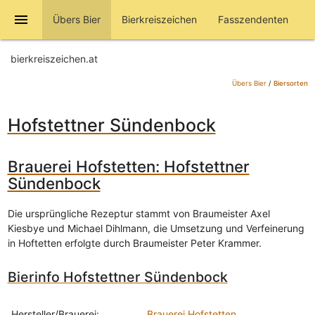
menu
Übers Bier
Bierkreiszeichen
Fasszendenten
bierkreiszeichen.at
Übers Bier
/
Biersorten
Hofstettner Sündenbock
Brauerei Hofstetten: Hofstettner
Sündenbock
Die ursprüngliche Rezeptur stammt von Braumeister Axel
Kiesbye und Michael Dihlmann, die Umsetzung und Verfeinerung
in Hoftetten erfolgte durch Braumeister Peter Krammer.
Bierinfo Hofstettner Sündenbock
Hersteller/Brauerei:
Brauerei Hofstetten