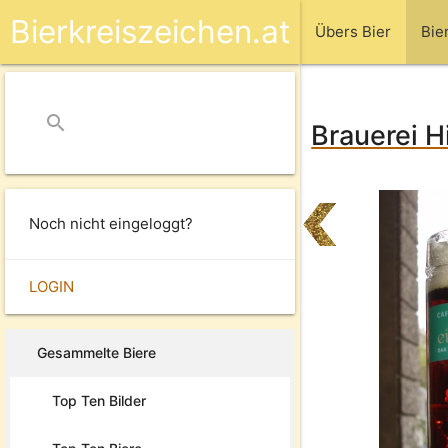
Bierkreiszeichen.at
Übers Bier
Bie
search
close
Brauerei Hi
Noch nicht eingeloggt?
LOGIN
Gesammelte Biere
Top Ten Bilder