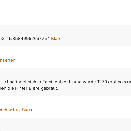
92, 16.35849952697754
Map
ansehen
 Hirt befindet sich in Familienbesitz und wurde 1270 erstmals u
en die Hirter Biere gebraut.
eichisches Bier
)