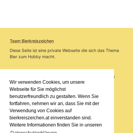
Team Bierkreiszeichen
Diese Seite ist eine private Webseite die sich das Thema
Bier zum Hobby macht.
Sie befinden sich auf https://www.bierkreiszeichen.at/
Wir verwenden Cookies, um unsere
im Pfad:
Bierkreiszeichen
/
Gesammelte Biere
Webseite für Sie möglichst
benutzerfreundlich zu gestalten. Wenn Sie
Erstellt: 2026-08-08
fortfahren, nehmen wir an, dass Sie mit der
Verwendung von Cookies auf
Links
bierkreiszeichen.at einverstanden sind.
Kontakt
Weitere Informationen finden Sie in unseren
Impressum
Datenschutzerklärung
.