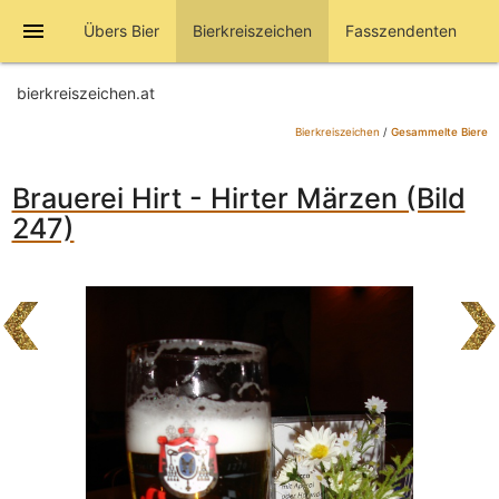
menu
Übers Bier
Bierkreiszeichen
Fasszendenten
bierkreiszeichen.at
Bierkreiszeichen
/
Gesammelte Biere
Brauerei Hirt - Hirter Märzen (Bild
247)