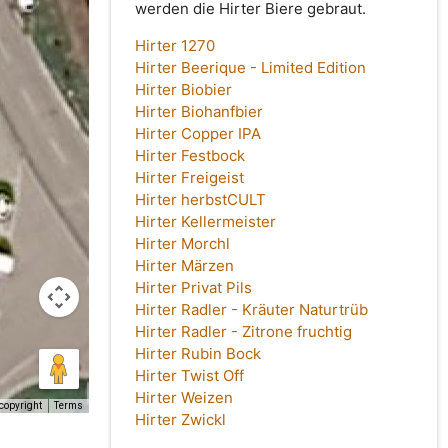
werden die Hirter Biere gebraut.
Hirter 1270
Hirter Beerique - Limited Edition
Hirter Biobier
Hirter Biohanfbier
Hirter Copper IPA
Hirter Festbock
Hirter Freigeist
Hirter herbstCULT
Hirter Kellermeister
Hirter Morchl
Hirter Märzen
Hirter Privat Pils
Hirter Radler - Kräuter Naturtrüb
Hirter Radler - Zitrone fruchtig
Hirter Rubin Bock
Hirter Twist Off
Hirter Weizen
copyright
Terms
Hirter Zwickl