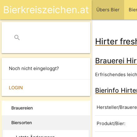
Bierkreiszeichen.at
Übers Bier
Bie
search
close
Hirter fres
Brauerei Hir
Noch nicht eingeloggt?
Erfrischendes leich
LOGIN
Bierinfo Hirte
Hersteller/Brauere
Brauereien
Biersorten
Produkt/Bier: