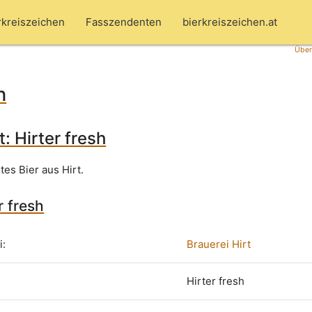
rkreiszeichen
Fasszendenten
bierkreiszeichen.at
Über
h
t: Hirter fresh
tes Bier aus Hirt.
r fresh
i:
Brauerei Hirt
Hirter fresh