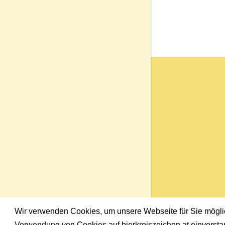
Wir verwenden Cookies, um unsere Webseite für Sie möglich
Verwendung von Cookies auf bierkreiszeichen.at einversta