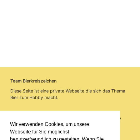
Team Bierkreiszeichen
Diese Seite ist eine private Webseite die sich das Thema
Bier zum Hobby macht.
Sie befinden sich auf https://www.bierkreiszeichen.at/
Wir verwenden Cookies, um unsere
im Pfad:
Bierkreiszeichen
/
Gesammelte Biere
Webseite für Sie möglichst
benutzerfreundlich zu gestalten. Wenn Sie