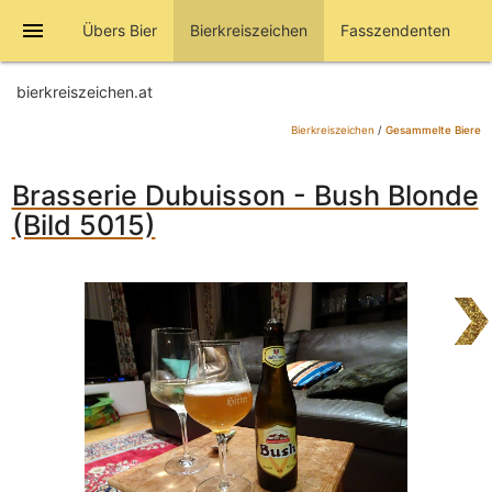
menu
Übers Bier
Bierkreiszeichen
Fasszendenten
bierkreiszeichen.at
Bierkreiszeichen
/
Gesammelte Biere
Brasserie Dubuisson - Bush Blonde
(Bild 5015)