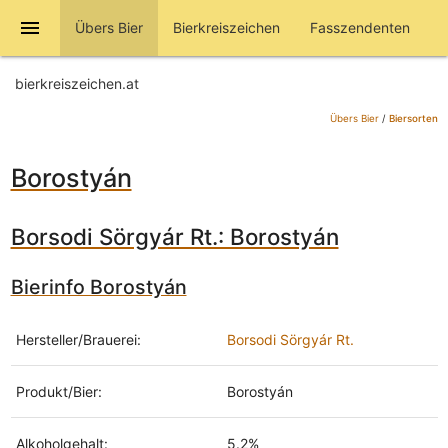
menu
Übers Bier
Bierkreiszeichen
Fasszendenten
bierkreiszeichen.at
Übers Bier
/
Biersorten
Borostyán
Borsodi Sörgyár Rt.: Borostyán
Bierinfo Borostyán
Hersteller/Brauerei:
Borsodi Sörgyár Rt.
Produkt/Bier:
Borostyán
Alkoholgehalt:
5.2%