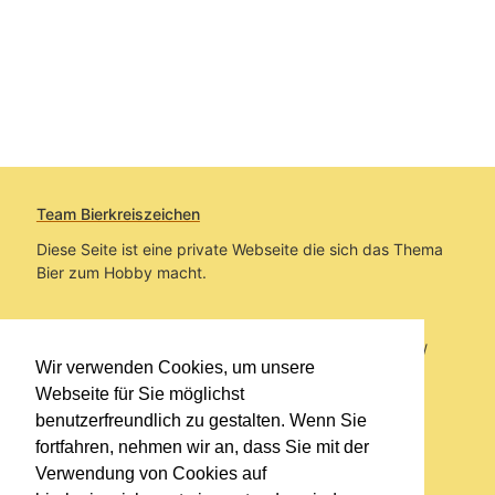
Team Bierkreiszeichen
Diese Seite ist eine private Webseite die sich das Thema
Bier zum Hobby macht.
Sie befinden sich auf https://www.bierkreiszeichen.at/
Wir verwenden Cookies, um unsere
im Pfad:
Bierkreiszeichen
/
Gesammelte Biere
Webseite für Sie möglichst
benutzerfreundlich zu gestalten. Wenn Sie
Erstellt: 2026-08-08
fortfahren, nehmen wir an, dass Sie mit der
Verwendung von Cookies auf
Links