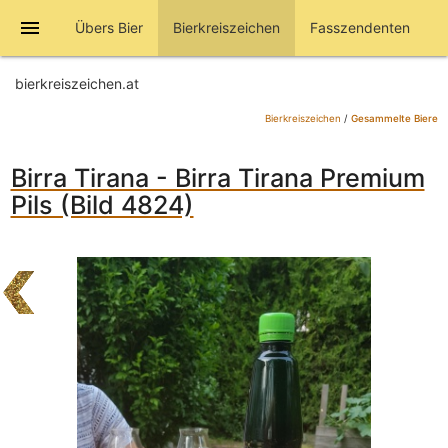
menu
Übers Bier
Bierkreiszeichen
Fasszendenten
bierkreiszeichen.at
Bierkreiszeichen
/
Gesammelte Biere
Birra Tirana - Birra Tirana Premium
Pils (Bild 4824)