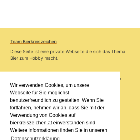
Team Bierkreiszeichen
Diese Seite ist eine private Webseite die sich das Thema
Bier zum Hobby macht.
Sie befinden sich auf https://www.bierkreiszeichen.at/
Wir verwenden Cookies, um unsere
im Pfad:
Übers Bier
/
Biersorten
Webseite für Sie möglichst
benutzerfreundlich zu gestalten. Wenn Sie
Erstellt: 2012-08-22
fortfahren, nehmen wir an, dass Sie mit der
Verwendung von Cookies auf
Links
bierkreiszeichen.at einverstanden sind.
Kontakt
Weitere Informationen finden Sie in unseren
Impressum
Datenschutzerklärung
.
Datenschutzerklärung