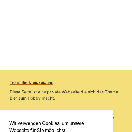
Team Bierkreiszeichen
Diese Seite ist eine private Webseite die sich das Thema
Bier zum Hobby macht.
Sie befinden sich auf https://www.bierkreiszeichen.at/
Wir verwenden Cookies, um unsere
im Pfad:
Bierkreiszeichen
/
Gesammelte Biere
Webseite für Sie möglichst