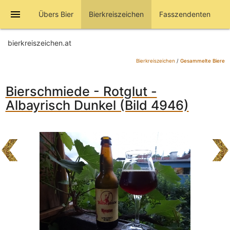
menu
Übers Bier
Bierkreiszeichen
Fasszendenten
bierkreiszeichen.at
Bierkreiszeichen
/
Gesammelte Biere
Bierschmiede - Rotglut -
Albayrisch Dunkel (Bild 4946)