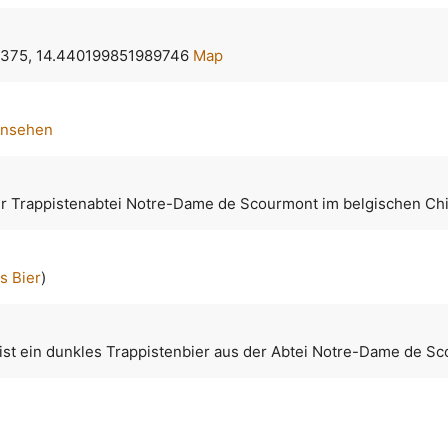
375, 14.440199851989746
Map
ansehen
er Trappistenabtei Notre-Dame de Scourmont im belgischen Ch
s Bier
)
ist ein dunkles Trappistenbier aus der Abtei Notre-Dame de S