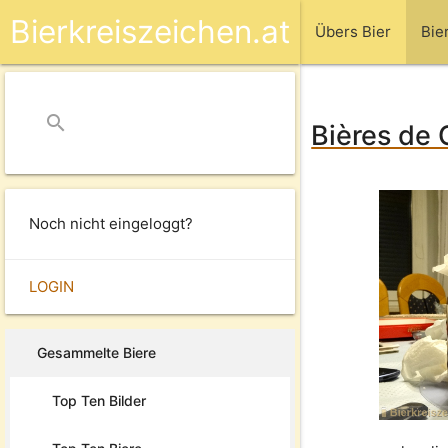
Bierkreiszeichen.at
Übers Bier
Bie
search
close
Bières de 
Noch nicht eingeloggt?
LOGIN
Gesammelte Biere
Top Ten Bilder