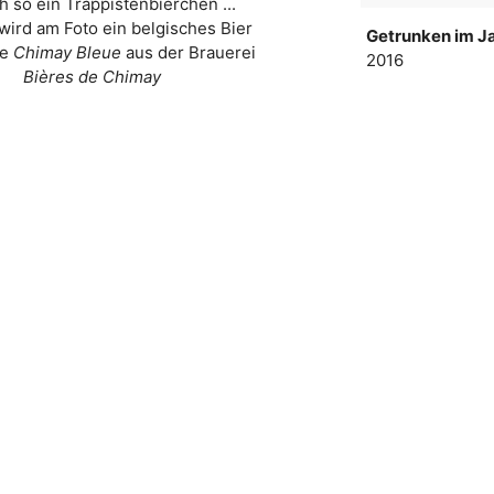
ch so ein Trappistenbierchen ...
wird am Foto ein belgisches Bier
Getrunken im Ja
ke
Chimay Bleue
aus der Brauerei
2016
Bières de Chimay