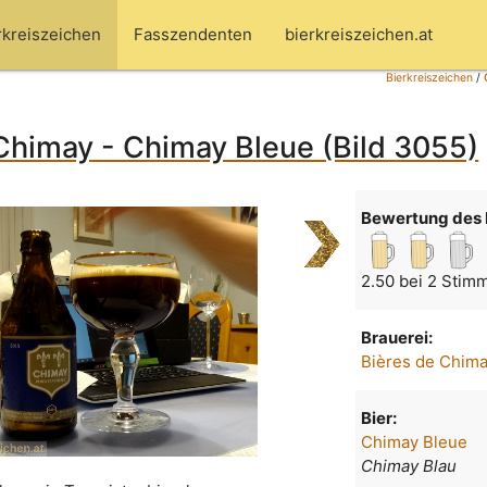
rkreiszeichen
Fasszendenten
bierkreiszeichen.at
Bierkreiszeichen
/
Chimay - Chimay Bleue (Bild 3055)
Bewertung des 
2.50 bei 2 Stim
Brauerei:
Bières de Chim
Bier:
Chimay Bleue
Chimay Blau