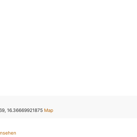
69, 16.36669921875
Map
ansehen