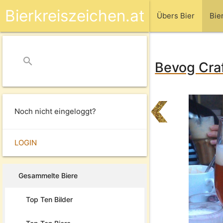
Bierkreiszeichen.at
Übers Bier
Bie
search
close
Bevog Craf
Noch nicht eingeloggt?
LOGIN
Gesammelte Biere
Top Ten Bilder