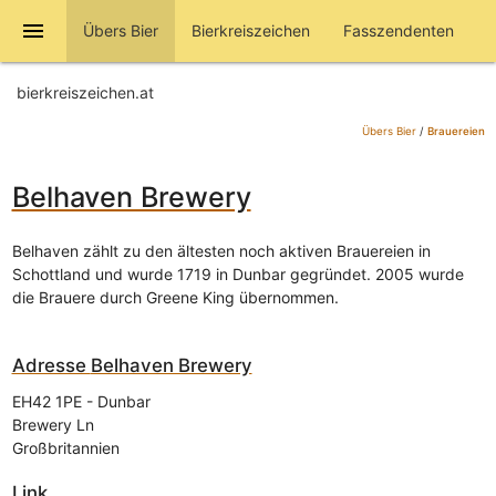
menu
Übers Bier
Bierkreiszeichen
Fasszendenten
bierkreiszeichen.at
Übers Bier
/
Brauereien
Belhaven Brewery
Belhaven zählt zu den ältesten noch aktiven Brauereien in
Schottland und wurde 1719 in Dunbar gegründet. 2005 wurde
die Brauere durch Greene King übernommen.
Adresse
Belhaven Brewery
EH42 1PE
-
Dunbar
Brewery Ln
Großbritannien
Link