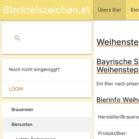
Bierkreiszeichen.at
Übers Bier
Bie
search
close
Weihenste
Bayrische S
Weihensteph
Noch nicht eingeloggt?
Ein Bier nach pilse
LOGIN
Bierinfo Weih
Brauereien
Hersteller/Brauere
Biersorten
Produkt/Bier: