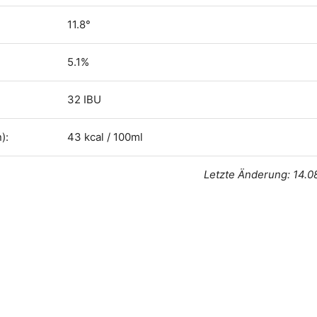
11.8°
5.1%
32 IBU
):
43 kcal / 100ml
Letzte Änderung: 14.0