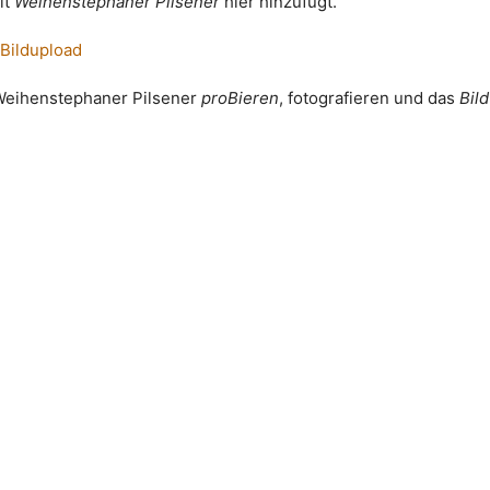
it
Weihenstephaner Pilsener
hier hinzufügt.
 Bildupload
 Weihenstephaner Pilsener
proBieren
, fotografieren und das
Bil