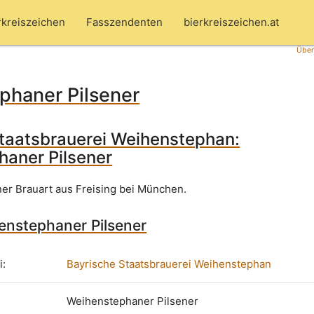
rkreiszeichen
Fasszendenten
bierkreiszeichen.at
Über
phaner Pilsener
taatsbrauerei Weihenstephan:
aner Pilsener
ner Brauart aus Freising bei München.
enstephaner Pilsener
i:
Bayrische Staatsbrauerei Weihenstephan
Weihenstephaner Pilsener