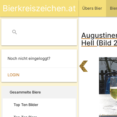
Bierkreiszeichen.at
Übers Bier
Bie
search
close
Augustine
Hell (Bild 
Noch nicht eingeloggt?
LOGIN
Gesammelte Biere
Top Ten Bilder