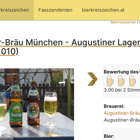
rkreiszeichen
Fasszendenten
bierkreiszeichen.at
Bierkreiszeichen
/
r-Bräu München - Augustiner Lager
2010)
Bewertung des 
3.00 bei 2 Stim
Brauerei:
Augustiner-Brä
Augustiner-Brä
Bier: