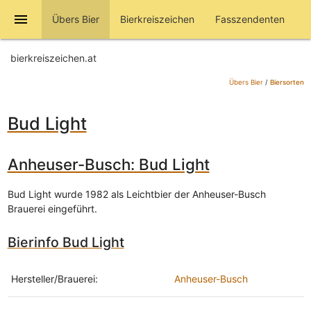
menu
Übers Bier
Bierkreiszeichen
Fasszendenten
bierkreiszeichen.at
Übers Bier
/
Biersorten
Bud Light
Anheuser-Busch: Bud Light
Bud Light wurde 1982 als Leichtbier der Anheuser-Busch
Brauerei eingeführt.
Bierinfo Bud Light
Hersteller/Brauerei:
Anheuser-Busch