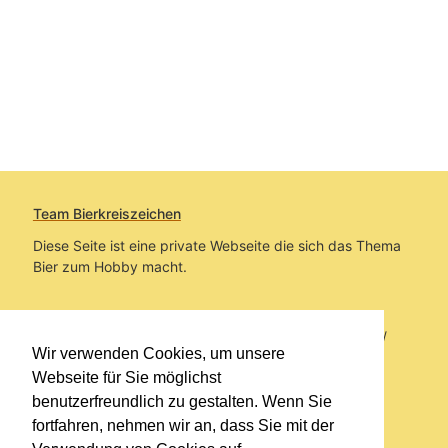
Team Bierkreiszeichen
Diese Seite ist eine private Webseite die sich das Thema
Bier zum Hobby macht.
Sie befinden sich auf https://www.bierkreiszeichen.at/
Wir verwenden Cookies, um unsere
im Pfad:
Übers Bier
/
Biersorten
Webseite für Sie möglichst
benutzerfreundlich zu gestalten. Wenn Sie
Erstellt: 2013-02-10
fortfahren, nehmen wir an, dass Sie mit der