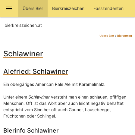
menu
Übers Bier
Bierkreiszeichen
Fasszendenten
bierkreiszeichen.at
Übers Bier
/
Biersorten
Schlawiner
Alefried: Schlawiner
Ein obergäriges American Pale Ale mit Karamelmalz.
Unter einem
Schlawiner
versteht man einen schlauen, pfiffigen
Menschen. Oft ist das Wort aber auch leicht negativ behaftet
entspricht vom Sinn her oft auch Gauner, Lausebengel,
Früchtchen oder Schlingel.
Bierinfo Schlawiner