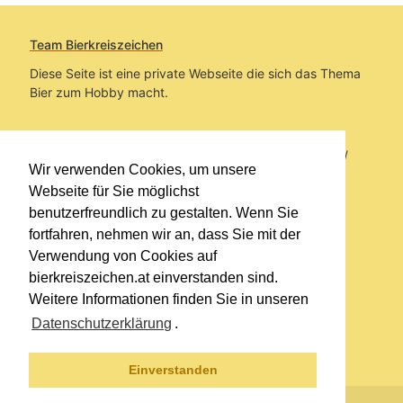
Team Bierkreiszeichen
Diese Seite ist eine private Webseite die sich das Thema
Bier zum Hobby macht.
Sie befinden sich auf https://www.bierkreiszeichen.at/
Wir verwenden Cookies, um unsere
im Pfad:
Übers Bier
/
Biersorten
Webseite für Sie möglichst
benutzerfreundlich zu gestalten. Wenn Sie
Erstellt: 2018-07-11
fortfahren, nehmen wir an, dass Sie mit der
Verwendung von Cookies auf
Links
bierkreiszeichen.at einverstanden sind.
Kontakt
Weitere Informationen finden Sie in unseren
Impressum
Datenschutzerklärung
.
Datenschutzerklärung
Sitemap
Einverstanden